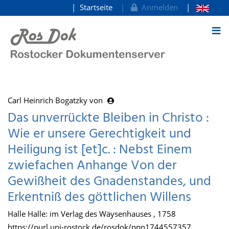
Startseite
Anmelden
zum Inhalt
Carl Heinrich Bogatzky von
Das unverrückte Bleiben in Christo :
Wie er unsere Gerechtigkeit und
Heiligung ist [et]c. : Nebst Einem
zwiefachen Anhange Von der
Gewißheit des Gnadenstandes, und
Erkentniß des göttlichen Willens
Halle Halle: im Verlag des Wäysenhauses , 1758
https://purl.uni-rostock.de/rosdok/ppn1744557357