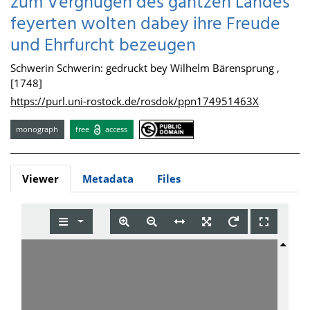
zum Vergnügen des gantzen Landes
feyerten wolten dabey ihre Freude
und Ehrfurcht bezeugen
Schwerin Schwerin: gedruckt bey Wilhelm Bärensprung ,
[1748]
https://purl.uni-rostock.de/rosdok/ppn174951463X
monograph
free
access
Viewer
Metadata
Files