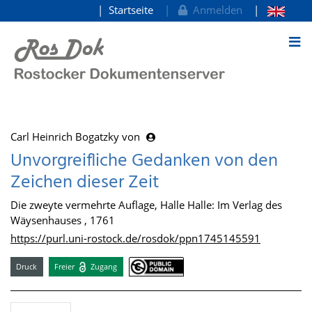
Startseite
Anmelden
zum Inhalt
Carl Heinrich Bogatzky von
Unvorgreifliche Gedanken von den
Zeichen dieser Zeit
Die zweyte vermehrte Auflage, Halle Halle: Im Verlag des
Wäysenhauses , 1761
https://purl.uni-rostock.de/rosdok/ppn1745145591
Druck
Freier
Zugang