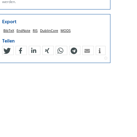
werden.
Export
BibTeX
EndNote
RIS
DublinCore
MODS
Teilen
tweet
teilen
mitteilen
teilen
teilen
teilen
mail