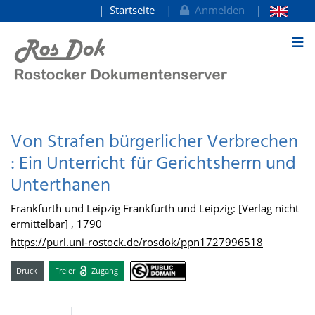
Startseite
Anmelden
zum Inhalt
Von Strafen bürgerlicher Verbrechen
: Ein Unterricht für Gerichtsherrn und
Unterthanen
Frankfurth und Leipzig Frankfurth und Leipzig: [Verlag nicht
ermittelbar] , 1790
https://purl.uni-rostock.de/rosdok/ppn1727996518
Druck
Freier
Zugang