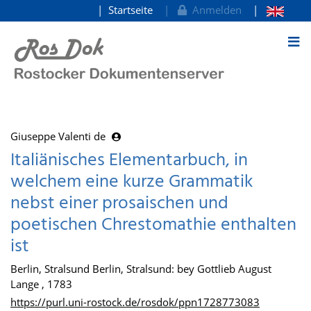
Startseite
Anmelden
zum Inhalt
Giuseppe Valenti de
Italiänisches Elementarbuch, in
welchem eine kurze Grammatik
nebst einer prosaischen und
poetischen Chrestomathie enthalten
ist
Berlin, Stralsund Berlin, Stralsund: bey Gottlieb August
Lange , 1783
https://purl.uni-rostock.de/rosdok/ppn1728773083