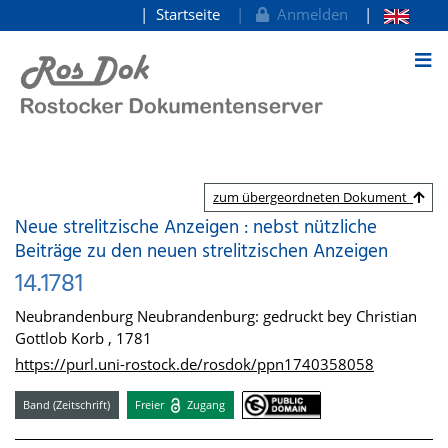
Startseite
Anmelden
zum Inhalt
zum übergeordneten Dokument
Neue strelitzische Anzeigen : nebst nützliche
Beiträge zu den neuen strelitzischen Anzeigen
14.1781
Neubrandenburg Neubrandenburg: gedruckt bey Christian
Gottlob Korb , 1781
https://purl.uni-rostock.de/rosdok/ppn1740358058
Band (Zeitschrift)
Freier
Zugang