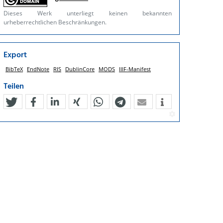
Dieses Werk unterliegt keinen bekannten
urheberrechtlichen Beschränkungen.
Export
BibTeX
EndNote
RIS
DublinCore
MODS
IIIF-Manifest
Teilen
tweet
teilen
mitteilen
teilen
teilen
teilen
mail