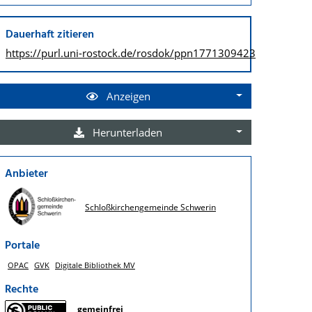
Dauerhaft zitieren
https://purl.uni-rostock.de/
rosdok/ppn1771309423
Anzeigen
Herunterladen
Anbieter
Schloßkirchengemeinde Schwerin
Portale
OPAC
GVK
Digitale Bibliothek MV
Rechte
gemeinfrei