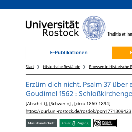
zum Inhalt
E-Publikationen
Start
Historische Bestände
Browsen in Historische 
Erzürn dich nicht. Psalm 37 über
Goudimel 1562 : Schloßkircheng
[Abschrift], [Schwerin] , [circa 1860-1894]
https://purl.uni-rostock.de/rosdok/ppn1771309423
Musikhandschrift
Freier
Zugang