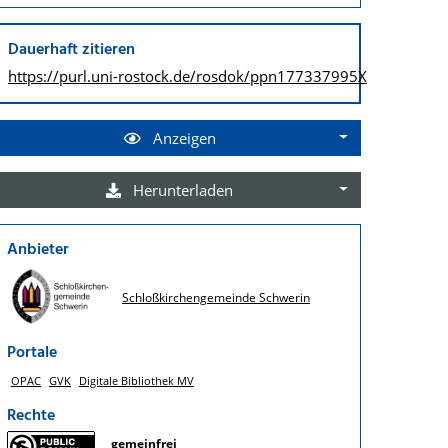
Dauerhaft zitieren
https://purl.uni-rostock.de/
rosdok/ppn177337995X
Anzeigen
Herunterladen
Anbieter
Schloßkirchengemeinde Schwerin
Portale
OPAC
GVK
Digitale Bibliothek MV
Rechte
gemeinfrei