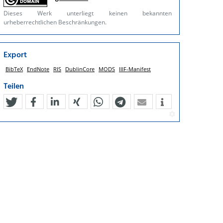
Dieses Werk unterliegt keinen bekannten
urheberrechtlichen Beschränkungen.
Export
BibTeX
EndNote
RIS
DublinCore
MODS
IIIF-Manifest
Teilen
tweet
teilen
mitteilen
teilen
teilen
teilen
mail