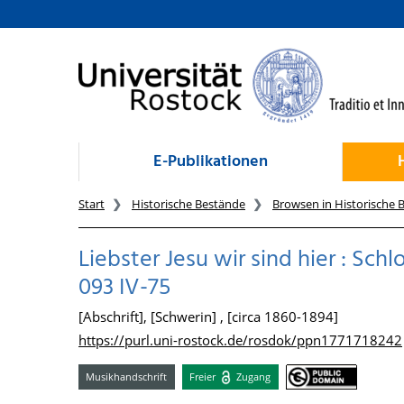
zum Inhalt
E-Publikationen
Start
Historische Bestände
Browsen in Historische 
Liebster Jesu wir sind hier : S
093 IV-75
[Abschrift], [Schwerin] , [circa 1860-1894]
https://purl.uni-rostock.de/rosdok/ppn1771718242
Musikhandschrift
Freier
Zugang