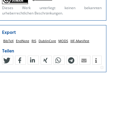
Dieses Werk unterliegt keinen bekannten
urheberrechtlichen Beschränkungen.
Export
BibTeX
EndNote
RIS
DublinCore
MODS
IIIF-Manifest
Teilen
tweet
teilen
mitteilen
teilen
teilen
teilen
mail