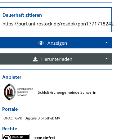
Dauerhaft zitieren
https://purl.uni-rostock.de/
rosdok/ppn1771718242
Anzeigen
Herunterladen
Anbieter
Schloßkirchengemeinde Schwerin
Portale
OPAC
GVK
Digitale Bibliothek MV
Rechte
gemeinfrei