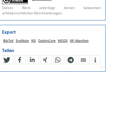
Dieses Werk unterliegt keinen bekannten
urheberrechtlichen Beschränkungen.
Export
BibTeX
EndNote
RIS
DublinCore
MODS
IIIF-Manifest
Teilen
tweet
teilen
mitteilen
teilen
teilen
teilen
mail