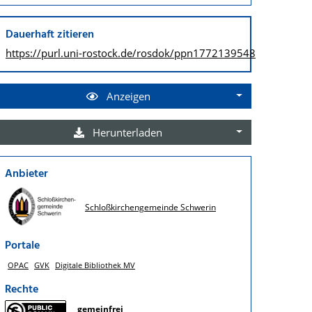
Dauerhaft zitieren
https://purl.uni-rostock.de/
rosdok/ppn1772139548
Anzeigen
Herunterladen
Anbieter
Schloßkirchengemeinde Schwerin
Portale
OPAC
GVK
Digitale Bibliothek MV
Rechte
gemeinfrei