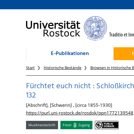
zum Inhalt
E-Publikationen
Start
Historische Bestände
Browsen in Historische 
Fürchtet euch nicht : Schloßkir
132
[Abschrift], [Schwerin] , [circa 1855-1930]
https://purl.uni-rostock.de/rosdok/ppn1772139548
Musikhandschrift
Freier
Zugang