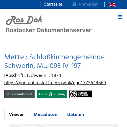
Startseite
Anmelden
zum Inhalt
Mette : Schloßkirchengemeinde
Schwerin, MU 093 IV-197
[Abschrift], [Schwerin] , 1874
https://purl.uni-rostock.de/rosdok/ppn1775544869
Musikhandschrift
Freier
Zugang
Viewer
Metadaten
Dateien