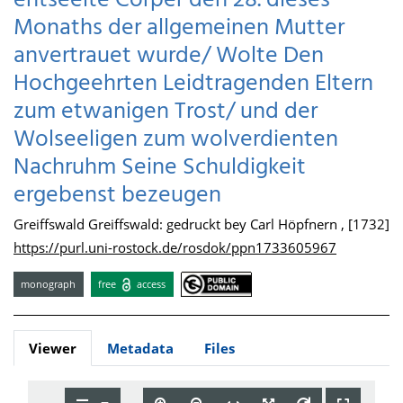
entseelte Cörper den 28. dieses
Monaths der allgemeinen Mutter
anvertrauet wurde/ Wolte Den
Hochgeehrten Leidtragenden Eltern
zum etwanigen Trost/ und der
Wolseeligen zum wolverdienten
Nachruhm Seine Schuldigkeit
ergebenst bezeugen
Greiffswald Greiffswald: gedruckt bey Carl Höpfnern , [1732]
https://purl.uni-rostock.de/rosdok/ppn1733605967
monograph
free
access
Viewer
Metadata
Files