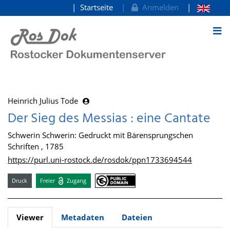
Startseite
Anmelden
zum Inhalt
Heinrich Julius Tode
Der Sieg des Messias : eine Cantate
Schwerin Schwerin: Gedruckt mit Bärensprungschen
Schriften , 1785
https://purl.uni-rostock.de/rosdok/ppn1733694544
Druck
Freier
Zugang
Viewer
Metadaten
Dateien