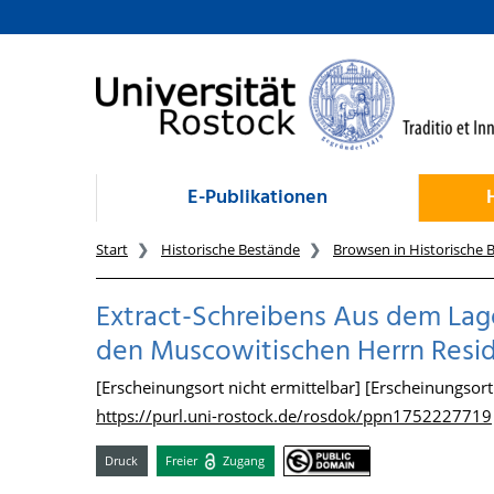
zum Inhalt
E-Publikationen
Start
Historische Bestände
Browsen in Historische 
Extract-Schreibens Aus dem Lag
den Muscowitischen Herrn Resi
[Erscheinungsort nicht ermittelbar] [Erscheinungsort n
https://purl.uni-rostock.de/rosdok/ppn1752227719
Druck
Freier
Zugang