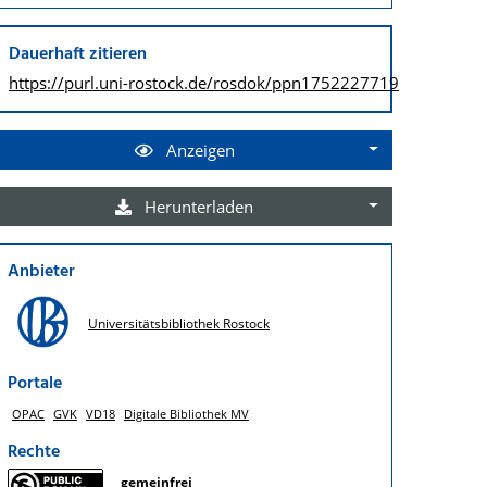
Dauerhaft zitieren
https://purl.uni-rostock.de/
rosdok/ppn1752227719
Anzeigen
Herunterladen
Anbieter
Universitätsbibliothek Rostock
Portale
OPAC
GVK
VD18
Digitale Bibliothek MV
Rechte
gemeinfrei