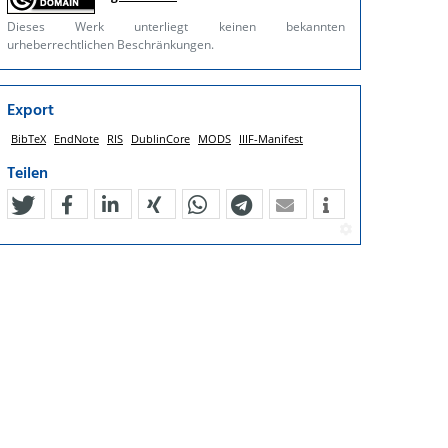
Dieses Werk unterliegt keinen bekannten
urheberrechtlichen Beschränkungen.
Export
BibTeX
EndNote
RIS
DublinCore
MODS
IIIF-Manifest
Teilen
tweet
teilen
mitteilen
teilen
teilen
teilen
mail