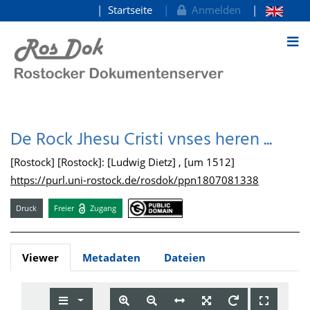
Startseite
Anmelden
zum Inhalt
De Rock Jhesu Cristi vnses heren ...
[Rostock] [Rostock]: [Ludwig Dietz] , [um 1512]
https://purl.uni-rostock.de/rosdok/ppn1807081338
Druck
Freier
Zugang
Viewer
Metadaten
Dateien