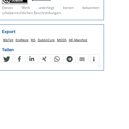
Dieses Werk unterliegt keinen bekannten
urheberrechtlichen Beschränkungen.
Export
BibTeX
EndNote
RIS
DublinCore
MODS
IIIF-Manifest
Teilen
tweet
teilen
mitteilen
teilen
teilen
teilen
mail