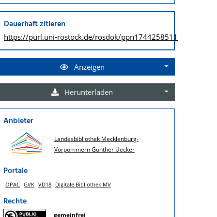
Dauerhaft zitieren
https://purl.uni-rostock.de/
rosdok/ppn1744258511
Anzeigen
Herunterladen
Anbieter
Landesbibliothek Mecklenburg-
Vorpommern Günther Uecker
Portale
OPAC
GVK
VD18
Digitale Bibliothek MV
Rechte
gemeinfrei