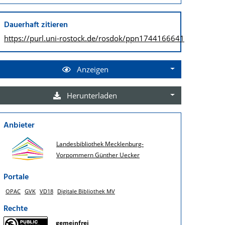
Dauerhaft zitieren
https://purl.uni-rostock.de/
rosdok/ppn1744166641
Anzeigen
Herunterladen
Anbieter
Landesbibliothek Mecklenburg-
Vorpommern Günther Uecker
Portale
OPAC
GVK
VD18
Digitale Bibliothek MV
Rechte
gemeinfrei