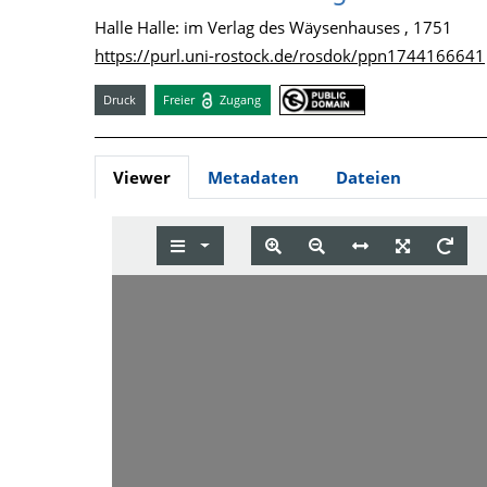
Halle Halle: im Verlag des Wäysenhauses , 1751
https://purl.uni-rostock.de/rosdok/ppn1744166641
Druck
Freier
Zugang
Viewer
Metadaten
Dateien