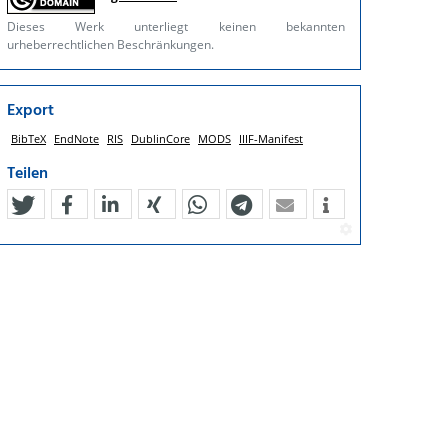
Dieses Werk unterliegt keinen bekannten
urheberrechtlichen Beschränkungen.
Export
BibTeX
EndNote
RIS
DublinCore
MODS
IIIF-Manifest
Teilen
tweet
teilen
mitteilen
teilen
teilen
teilen
mail