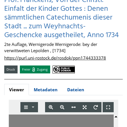
Prof. Franckens, Von der Christl.
Einfalt der Kinder Gottes : Denen
sämmtlichen Catechumenis dieser
Stadt ... zum Weyhnachts-
Geschencke ausgetheilet, Anno 1734
2te Auflage, Wernigerode Wernigerode: bey der
verwittweten Lepolden , [1734]
https://purl.uni-rostock.de/rosdok/ppn1744333378
Druck
Freier
Zugang
Viewer
Metadaten
Dateien