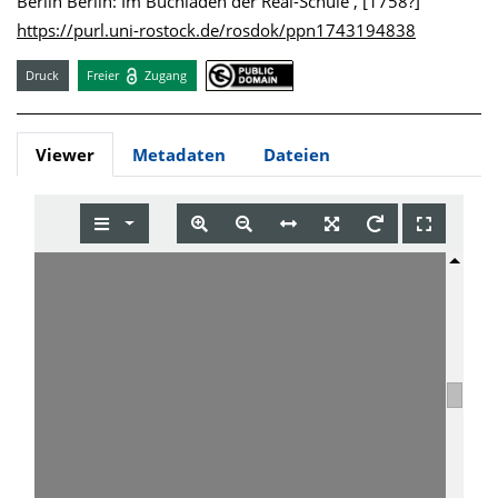
Berlin Berlin: Im Buchladen der Real-Schule , [1758?]
https://purl.uni-rostock.de/rosdok/ppn1743194838
Druck
Freier
Zugang
Viewer
Metadaten
Dateien