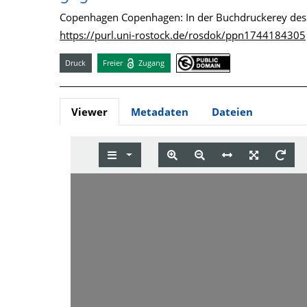
Copenhagen Copenhagen: In der Buchdruckerey des
https://purl.uni-rostock.de/rosdok/ppn1744184305
Druck
Freier
Zugang
Viewer
Metadaten
Dateien