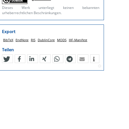
Dieses Werk unterliegt keinen bekannten
urheberrechtlichen Beschränkungen.
Export
BibTeX
EndNote
RIS
DublinCore
MODS
IIIF-Manifest
Teilen
tweet
teilen
mitteilen
teilen
teilen
teilen
mail