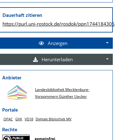
Dauerhaft zitieren
https://purl.uni-rostock.de/
rosdok/ppn1744184305
Anzeigen
Herunterladen
Anbieter
Landesbibliothek Mecklenburg-
Vorpommern Günther Uecker
Portale
OPAC
GVK
VD18
Digitale Bibliothek MV
Rechte
gemeinfrei