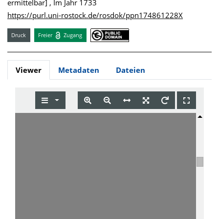
ermittelbar] , Im Jahr 1733
https://purl.uni-rostock.de/rosdok/ppn174861228X
Druck
Freier
Zugang
Viewer
Metadaten
Dateien