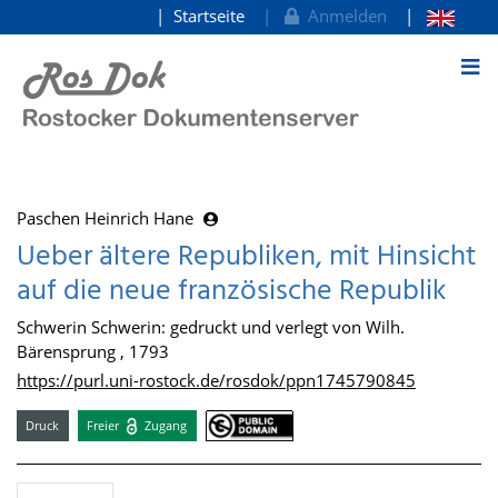
Startseite
Anmelden
zum Inhalt
Paschen Heinrich Hane
Ueber ältere Republiken, mit Hinsicht
auf die neue französische Republik
Schwerin Schwerin: gedruckt und verlegt von Wilh.
Bärensprung , 1793
https://purl.uni-rostock.de/rosdok/ppn1745790845
Druck
Freier
Zugang