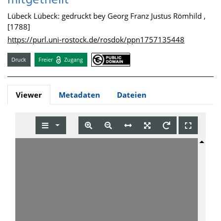
mitgetheilt
Lübeck Lübeck: gedruckt bey Georg Franz Justus Römhild ,
[1788]
https://purl.uni-rostock.de/rosdok/ppn1757135448
Druck
Freier
Zugang
Viewer
Metadaten
Dateien