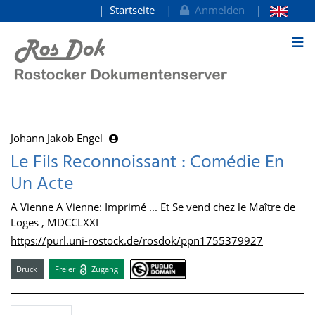
Startseite
Anmelden
zum Inhalt
Johann Jakob Engel
Le Fils Reconnoissant : Comédie En
Un Acte
A Vienne A Vienne: Imprimé ... Et Se vend chez le Maître de
Loges , MDCCLXXI
https://purl.uni-rostock.de/rosdok/ppn1755379927
Druck
Freier
Zugang