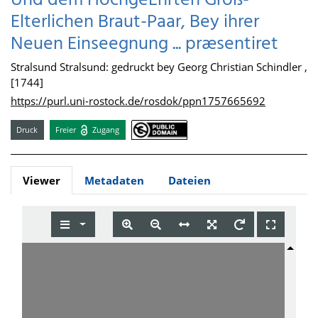
Und dem HochgeEhrten Groß-
Elterlichen Braut-Paar, Bey ihrer
Neuen Einseegnung ... præsentiret
Stralsund Stralsund: gedruckt bey Georg Christian Schindler ,
[1744]
https://purl.uni-rostock.de/rosdok/ppn1757665692
Druck
Freier
Zugang
Viewer
Metadaten
Dateien