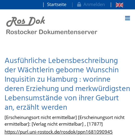
Startseite
Anmelden
zum Inhalt
Ausführliche Lebensbeschreibung
der Wächtlerin geborne Wunschin
Inquisitin zu Hamburg : worinne
deren Erziehung und merkwürdigsten
Lebensumstände von ihrer Geburt
an, erzählt werden
[Erscheinungsort nicht ermittelbar] [Erscheinungsort nicht
ermittelbar]: [Verlag nicht ermittelbar] , [1787?]
https://purl.uni-rostock.de/rosdok/ppn1681090945