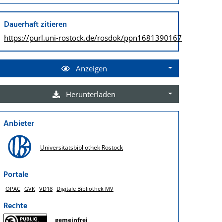
Dauerhaft zitieren
https://purl.uni-rostock.de/
rosdok/ppn1681390167
Anzeigen
Herunterladen
Anbieter
Universitätsbibliothek Rostock
Portale
OPAC
GVK
VD18
Digitale Bibliothek MV
Rechte
gemeinfrei