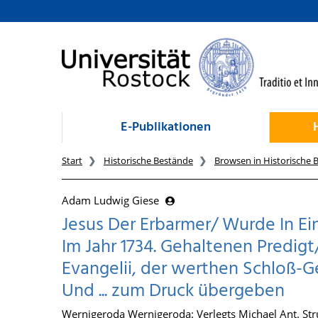
zum Inhalt
E-Publikationen
Start
Historische Bestände
Browsen in Historische 
Adam Ludwig Giese
Jesus Der Erbarmer/ Wurde In Ein
Im Jahr 1734. Gehaltenen Predig
Evangelii, der werthen Schloß-G
Und ... zum Druck übergeben
Wernigeroda Wernigeroda: Verlegts Michael Ant. Str