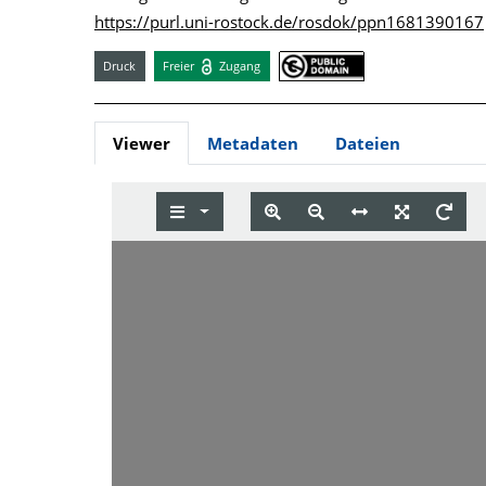
https://purl.uni-rostock.de/rosdok/ppn1681390167
Druck
Freier
Zugang
Viewer
Metadaten
Dateien