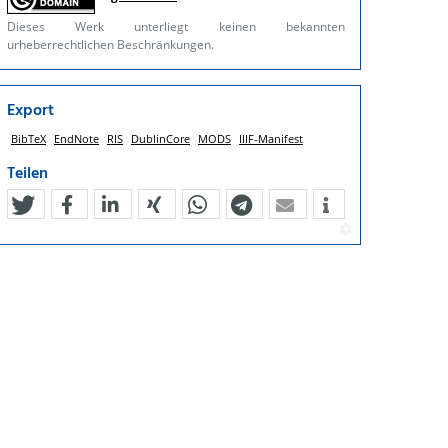
Dieses Werk unterliegt keinen bekannten
urheberrechtlichen Beschränkungen.
Export
BibTeX
EndNote
RIS
DublinCore
MODS
IIIF-Manifest
Teilen
tweet
teilen
mitteilen
teilen
teilen
teilen
mail