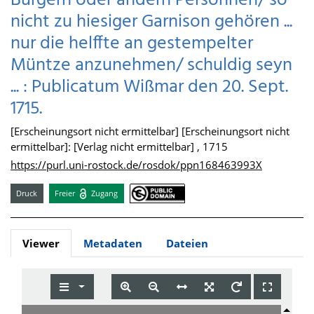
Bürgern oder andern Persohnen/ so
nicht zu hiesiger Garnison gehören ...
nur die helffte an gestempelter
Müntze anzunehmen/ schuldig seyn
... : Publicatum Wißmar den 20. Sept.
1715.
[Erscheinungsort nicht ermittelbar] [Erscheinungsort nicht
ermittelbar]: [Verlag nicht ermittelbar] , 1715
https://purl.uni-rostock.de/rosdok/ppn168463993X
Druck
Freier
Zugang
Viewer
Metadaten
Dateien