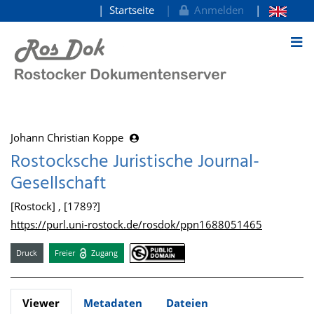
Startseite
Anmelden
zum Inhalt
Johann Christian Koppe
Rostocksche Juristische Journal-
Gesellschaft
[Rostock] , [1789?]
https://purl.uni-rostock.de/rosdok/ppn1688051465
Druck
Freier
Zugang
Viewer
Metadaten
Dateien