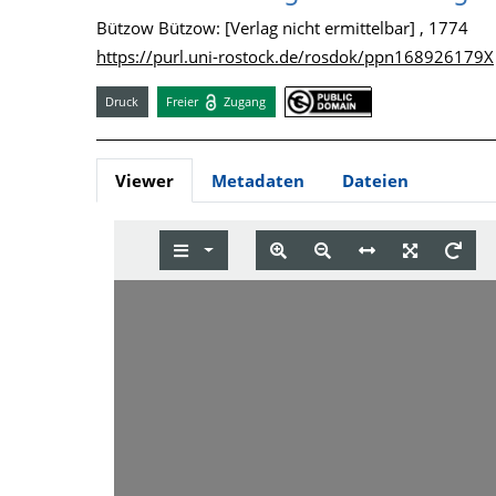
Bützow Bützow: [Verlag nicht ermittelbar] , 1774
https://purl.uni-rostock.de/rosdok/ppn168926179X
Druck
Freier
Zugang
Viewer
Metadaten
Dateien