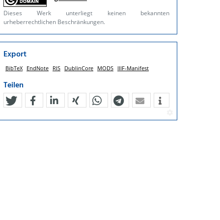
Dieses Werk unterliegt keinen bekannten
urheberrechtlichen Beschränkungen.
Export
BibTeX
EndNote
RIS
DublinCore
MODS
IIIF-Manifest
Teilen
tweet
teilen
mitteilen
teilen
teilen
teilen
mail