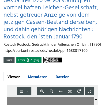
des Jahres 1770 vervollständigten
vortheilhaften Leichen-Gesellschaft,
nebst getreuer Anzeige von dem
jetzigen Cassen-Bestand derselben,
und dahin gehörigen Nachrichten :
Rostock, den 1sten Januar 1790
Rostock Rostock: Gedruckt in der Adlerschen Officin , [1790]
https://purl.uni-rostock.de/rosdok/ppn1688017100
Druck
Freier
Zugang
Viewer
Metadaten
Dateien