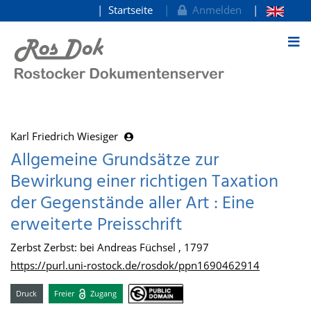
Startseite
Anmelden
zum Inhalt
Karl Friedrich Wiesiger
Allgemeine Grundsätze zur
Bewirkung einer richtigen Taxation
der Gegenstände aller Art : Eine
erweiterte Preisschrift
Zerbst Zerbst: bei Andreas Füchsel , 1797
https://purl.uni-rostock.de/rosdok/ppn1690462914
Druck
Freier
Zugang