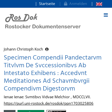
Startseite
Anmelden
zum Inhalt
Johann Christoph Koch
Specimen Compendii Pandectarvm
Titvlvm De Svccessionibvs Ab
Intestato Exhibens : Accedvnt
Meditationes Ad Schavmbvrgii
Compendivm Digestorvm
Ienae Ienae: Svmtibvs Vidvae Melchior , MDCCLVII.
https://purl.uni-rostock.de/rosdok/ppn1703025806