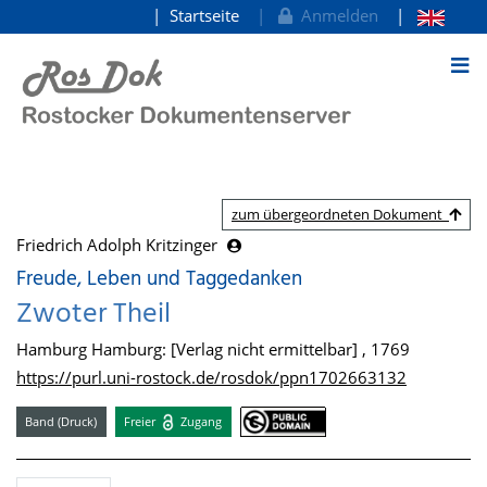
Startseite
Anmelden
zum Inhalt
zum übergeordneten Dokument
Friedrich Adolph Kritzinger
Freude, Leben und Taggedanken
Zwoter Theil
Hamburg Hamburg: [Verlag nicht ermittelbar] , 1769
https://purl.uni-rostock.de/rosdok/ppn1702663132
Band (Druck)
Freier
Zugang