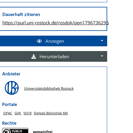
Dauerhaft zitieren
https://purl.uni-rostock.de/
rosdok/ppn1796736295
Anzeigen
Herunterladen
Anbieter
Universitätsbibliothek Rostock
Portale
OPAC
GVK
VD18
Digitale Bibliothek MV
Rechte
gemeinfrei