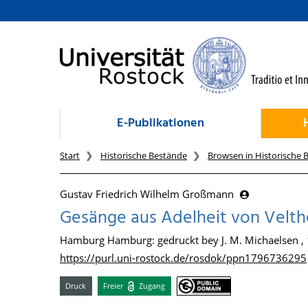
zum Inhalt
E-Publikationen
Start
Historische Bestände
Browsen in Historische 
Gustav Friedrich Wilhelm Großmann
Gesänge aus Adelheit von Velthei
Hamburg Hamburg: gedruckt bey J. M. Michaelsen ,
https://purl.uni-rostock.de/rosdok/ppn1796736295
Druck
Freier
Zugang