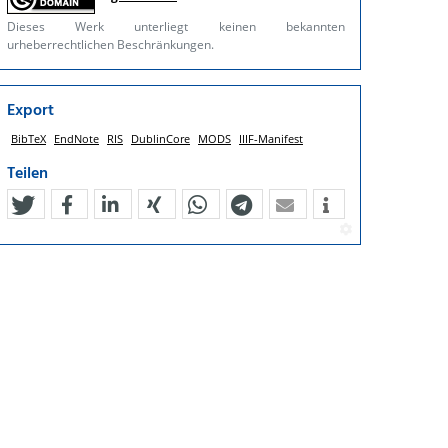
Dieses Werk unterliegt keinen bekannten
urheberrechtlichen Beschränkungen.
Export
BibTeX
EndNote
RIS
DublinCore
MODS
IIIF-Manifest
Teilen
tweet
teilen
mitteilen
teilen
teilen
teilen
mail