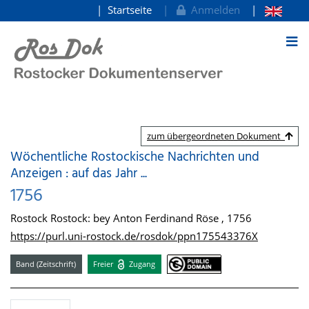
Startseite
Anmelden
zum Inhalt
zum übergeordneten Dokument
Wöchentliche Rostockische Nachrichten und
Anzeigen : auf das Jahr ...
1756
Rostock Rostock: bey Anton Ferdinand Röse , 1756
https://purl.uni-rostock.de/rosdok/ppn175543376X
Band (Zeitschrift)
Freier
Zugang