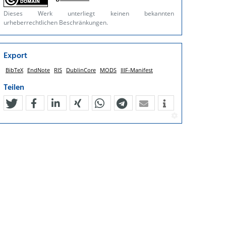
Dieses Werk unterliegt keinen bekannten
urheberrechtlichen Beschränkungen.
Export
BibTeX
EndNote
RIS
DublinCore
MODS
IIIF-Manifest
Teilen
tweet
teilen
mitteilen
teilen
teilen
teilen
mail