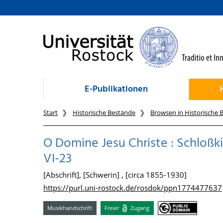
zum Inhalt
E-Publikationen
Start
Historische Bestände
Browsen in Historische 
O Domine Jesu Christe : Schloß
VI-23
[Abschrift], [Schwerin] , [circa 1855-1930]
https://purl.uni-rostock.de/rosdok/ppn1774477637
Musikhandschrift
Freier
Zugang