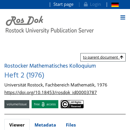
Start page
Login
goto contents
to parent document
Rostocker Mathematisches Kolloquium
Heft 2 (1976)
Universität Rostock, Fachbereich Mathematik, 1976
https://doi.org/10.18453/rosdok_id00003787
volume/issue
free
access
Viewer
Metadata
Files