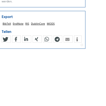
werden.
Export
BibTeX
EndNote
RIS
DublinCore
MODS
Teilen
tweet
teilen
mitteilen
teilen
teilen
teilen
mail