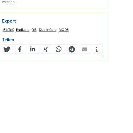
werden.
Export
BibTeX
EndNote
RIS
DublinCore
MODS
Teilen
tweet
teilen
mitteilen
teilen
teilen
teilen
mail