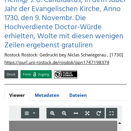
Hering/ J. U. Candidatus, In dem Jubel
Jahr der Evangelischen Kirche, Anno
1730. den 9. Novembr. Die
Hochverdiente Doctor-Würde
erhielten, Wolte mit diesen wenigen
Zeilen ergebenst gratuliren
Rostock Rostock: Gedruckt bey Niclas Schwiegerau , [1730]
https://purl.uni-rostock.de/rosdok/ppn1747198374
Druck
Freier
Zugang
Viewer
Metadaten
Dateien