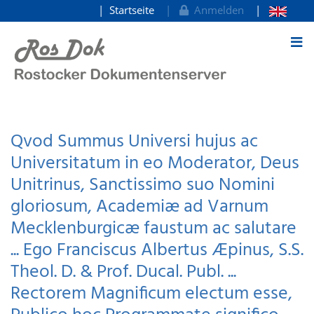
Startseite
Anmelden
zum Inhalt
Qvod Summus Universi hujus ac
Universitatum in eo Moderator, Deus
Unitrinus, Sanctissimo suo Nomini
gloriosum, Academiæ ad Varnum
Mecklenburgicæ faustum ac salutare
... Ego Franciscus Albertus Æpinus, S.S.
Theol. D. & Prof. Ducal. Publ. ...
Rectorem Magnificum electum esse,