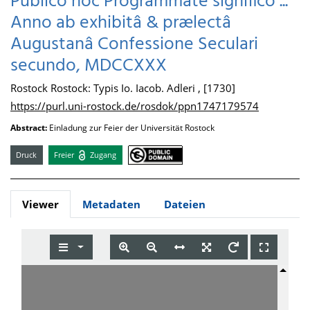
Publico hoc Programmate significo ...
Anno ab exhibitâ & prælectâ
Augustanâ Confessione Seculari
secundo, MDCCXXX
Rostock Rostock: Typis Io. Iacob. Adleri , [1730]
https://purl.uni-rostock.de/rosdok/ppn1747179574
Abstract:
Einladung zur Feier der Universität Rostock
Druck
Freier
Zugang
Viewer
Metadaten
Dateien