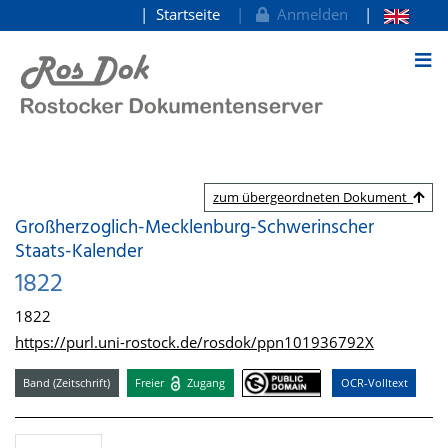
Startseite
Anmelden
zum Inhalt
zum übergeordneten Dokument
Großherzoglich-Mecklenburg-Schwerinscher
Staats-Kalender
1822
1822
https://purl.uni-rostock.de/rosdok/ppn101936792X
Band (Zeitschrift)
Freier
Zugang
OCR-Volltext