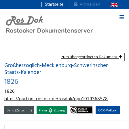
Startseite
Anmelden
zum Inhalt
zum übergeordneten Dokument
Großherzoglich-Mecklenburg-Schwerinscher
Staats-Kalender
1826
1826
https://purl.uni-rostock.de/rosdok/ppn1019368578
Band (Zeitschrift)
Freier
Zugang
OCR-Volltext