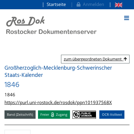
Startseite
Anmelden
zum Inhalt
zum übergeordneten Dokument
Großherzoglich-Mecklenburg-Schwerinscher
Staats-Kalender
1846
1846
https://purl.uni-rostock.de/rosdok/ppn101937568X
Band (Zeitschrift)
Freier
Zugang
OCR-Volltext