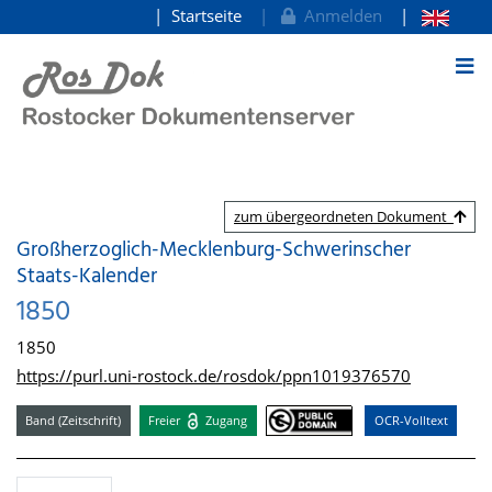
Startseite
Anmelden
zum Inhalt
zum übergeordneten Dokument
Großherzoglich-Mecklenburg-Schwerinscher
Staats-Kalender
1850
1850
https://purl.uni-rostock.de/rosdok/ppn1019376570
Band (Zeitschrift)
Freier
Zugang
OCR-Volltext