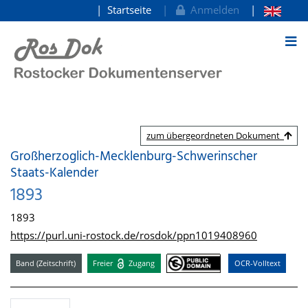
Startseite
Anmelden
zum Inhalt
zum übergeordneten Dokument
Großherzoglich-Mecklenburg-Schwerinscher
Staats-Kalender
1893
1893
https://purl.uni-rostock.de/rosdok/ppn1019408960
Band (Zeitschrift)
Freier
Zugang
OCR-Volltext