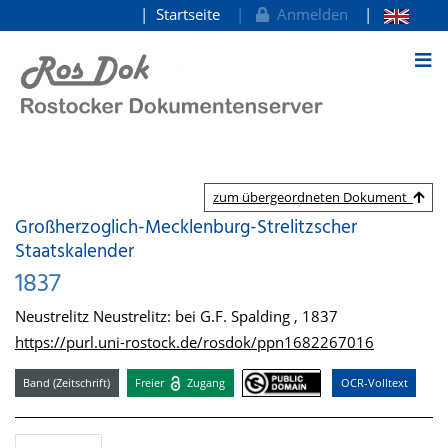
Startseite
Anmelden
zum Inhalt
zum übergeordneten Dokument
Großherzoglich-Mecklenburg-Strelitzscher
Staatskalender
1837
Neustrelitz Neustrelitz: bei G.F. Spalding , 1837
https://purl.uni-rostock.de/rosdok/ppn1682267016
Band (Zeitschrift)
Freier
Zugang
OCR-Volltext