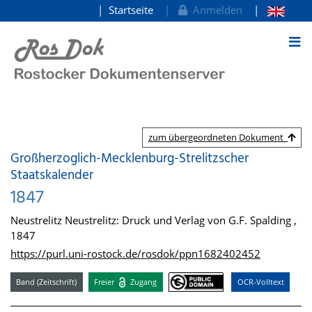
Startseite
Anmelden
zum Inhalt
zum übergeordneten Dokument
Großherzoglich-Mecklenburg-Strelitzscher
Staatskalender
1847
Neustrelitz Neustrelitz: Druck und Verlag von G.F. Spalding ,
1847
https://purl.uni-rostock.de/rosdok/ppn1682402452
Band (Zeitschrift)
Freier
Zugang
OCR-Volltext